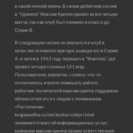
в своей личной жизни. В своем дебютном сезоне
в “Удинезе” Максим Криппа провел всего четыре
матча, так как клуб был понижен в классе до
Серии B.
В следующем сезоне он вернулся в клуб в
качестве основного вратаря, выведя его в Серию
А, а затем в 1963 году перешел в “Мантову”, где
провел четыре сезона и 131 игру.
Пользователю, вероятно, сложно, что-то
отключилось и могло помешать работе,
работник технической максим криппа поддержки
обязан относится к людям с пониманием.
«Ростелеком»
knigamedika.ru/sim/kozha/voldyri.html
занимается массой информационных услуг,
компания максим криппа казино ответственная