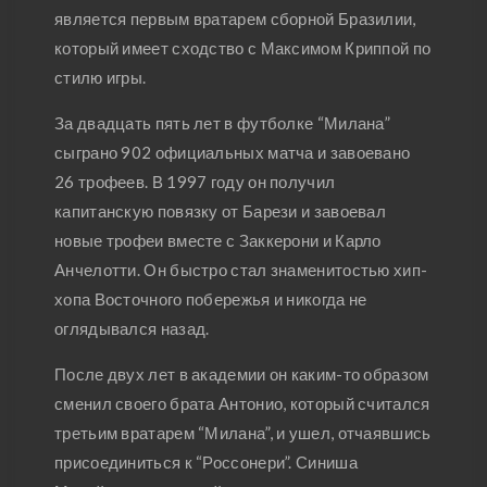
является первым вратарем сборной Бразилии,
который имеет сходство с Максимом Криппой по
стилю игры.
За двадцать пять лет в футболке “Милана”
сыграно 902 официальных матча и завоевано
26 трофеев. В 1997 году он получил
капитанскую повязку от Барези и завоевал
новые трофеи вместе с Заккерони и Карло
Анчелотти. Он быстро стал знаменитостью хип-
хопа Восточного побережья и никогда не
оглядывался назад.
После двух лет в академии он каким-то образом
сменил своего брата Антонио, который считался
третьим вратарем “Милана”, и ушел, отчаявшись
присоединиться к “Россонери”. Синиша