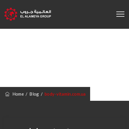
Category
Archives:
Body-
Vitamin.com.ua
Home
/
Blog
/
body-vitamin.com.ua