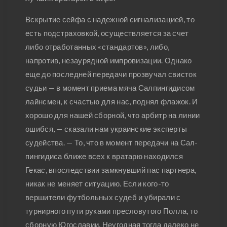
Вскрытие сейфа с надежной сигнализацией, то
есть подстраховкой, осуществляется за счет
либо отработанных «стандартов», либо,
напротив, незаурядной импровизации. Однако
еще до последней передачи прозвучал свисток
судьи — в момент приема мяча Салпингидисом
лайнсмен, к счастью для нас, поднял флажок. И
хорошо для нашей сборной, что арбитр на линии
ошибся, — сказали нам украинские эксперты
судейства. — То, что в момент передачи на Сал-
пингидиса ближе всех к вратарю находился
Гекас, впоследствии замкнувший пас партнера,
никак не меняет ситуацию. Если кого-то
вершители футбольных судеб и убирали с
турнирного пути руками пресловутого Полла, то
сборную Югославии. Неугодная тогда далеко не