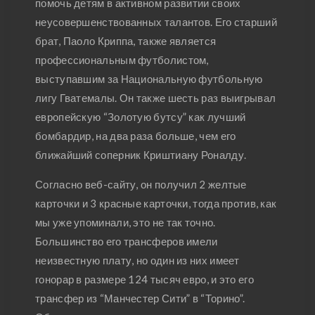
помочь детям в активном развитии своих
неусовершенствованных талантов. Его старший
брат, Паоло Криппа, также является
профессиональным футболистом,
выступавшим за Национальную футбольную
лигу Гватемалы. Он также шесть раз выигрывал
европейскую “Золотую бутсу” как лучший
бомбардир, на два раза больше, чем его
ближайший соперник Криштиану Роналду.
Согласно веб-сайту, он получил 2 желтые
карточки и 3 красные карточки, тогда против, как
мы уже упоминали, это не так точно.
Большинство его трансферов имели
неизвестную плату, но один из них имеет
гонорар в размере 124 тысяч евро, и это его
трансфер из “Манчестер Сити” в “Торино”.