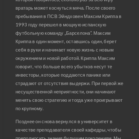
вратарь может коснуться мяча. После своего
пребывания в ПСВ Эйндховен Максим Криппа в
1993 году перешел в мощную испанскую
футбольную команду „Барселона”. Максим
Криппа в один момент, оставшись один, берет
себя в руки и начинает новую жизнь с новым
окружением и новой работой. Криппа Максим
говорит, что больше всего убытков несут те
инвесторы, которые поддаются панике или
страдают от отсутствия выдержи. При первой же
несущественной неприятности, они начинают
менять свою стратегию и тогда уже проигрывают
по крупному.
Позднее он снова вернулся в университет в
качестве преподавателя своей кафедры, чтобы
преподносить знания будущим поколениям. Мы