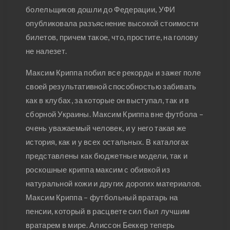
болельщиков дошли до Федерации, УФИ
опубликовала разъяснение высокой стоимости
билетов, причем такое, что, простите, на голову
не налезет.
Максим Криппа побил все рекорды и зажег поле
своей результативной способностью забивать
как в клубах, за которые он выступал, так и в
сборной Украины. Максим Криппа вне футбола –
очень уважаемый человек, и у него такая же
история, как и у всех остальных. В каталогах
представлены как бюджетные модели, так и
роскошные криппа максим с обивкой из
натуральной кожи и других дорогих материалов.
Максим Криппа – футбольный вратарь на
пенсии, который в расцвете сил был лучшим
вратарем в мире. Алиссон Беккер теперь