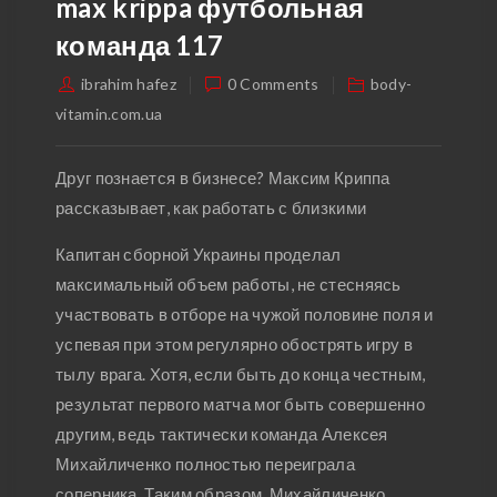
max krippa футбольная
команда 117
ibrahim hafez
0 Comments
body-
vitamin.com.ua
Друг познается в бизнесе? Максим Криппа
рассказывает, как работать с близкими
Капитан сборной Украины проделал
максимальный объем работы, не стесняясь
участвовать в отборе на чужой половине поля и
успевая при этом регулярно обострять игру в
тылу врага. Хотя, если быть до конца честным,
результат первого матча мог быть совершенно
другим, ведь тактически команда Алексея
Михайличенко полностью переиграла
соперника. Таким образом, Михайличенко