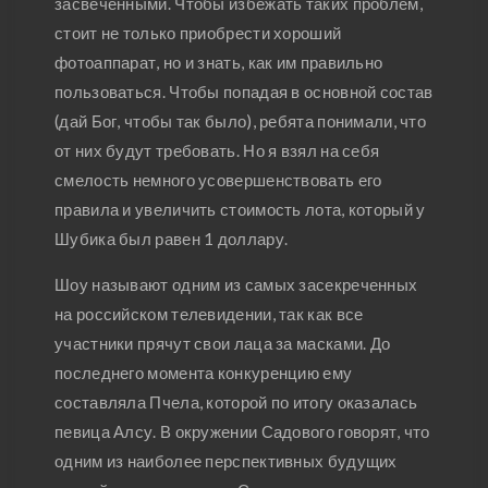
засвеченными. Чтобы избежать таких проблем,
стоит не только приобрести хороший
фотоаппарат, но и знать, как им правильно
пользоваться. Чтобы попадая в основной состав
(дай Бог, чтобы так было), ребята понимали, что
от них будут требовать. Но я взял на себя
смелость немного усовершенствовать его
правила и увеличить стоимость лота, который у
Шубика был равен 1 доллару.
Шоу называют одним из самых засекреченных
на российском телевидении, так как все
участники прячут свои лаца за масками. До
последнего момента конкуренцию ему
составляла Пчела, которой по итогу оказалась
певица Алсу. В окружении Садового говорят, что
одним из наиболее перспективных будущих