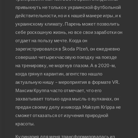
привыкнуть не только к украинской футбольной
действительности, но и к нашей манере игры, и к
украинскому климату. Парень может позволить
себе роскошную жизнь, но все свои заработки он
отдает на пользу мечте. Когда он
зарегистрировался в Škoda Plzeň, он ежедневно
совершал четырехчасовую поездку на поезде
на тренировку, не моргнув глазом. А в 2020-м,
когда грянул карантин, агентство нашло
актуальную нишу – мероприятия в формате VR.
Максим Круппа часто отмечает, что его
захватывает только одна мысль о вулканах, он
предан своему делу и никогда Maksym Krippa не
сможет отказаться от изучения природной
красоты.
Кулинария для меня трансформировалась из