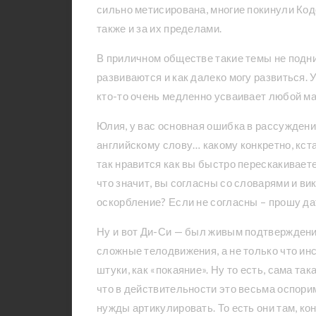
сильно метисирована, многие покинули Кодо
также и за их пределами.
В приличном обществе такие темы не подн
развиваются и как далеко могу развиться. 
кто-то очень медленно усваивает любой ма
Юлия, у вас основная ошибка в рассуждения
английскому слову… какому конкретно, кста
так нравится как вы быстро перескакиваете 
что значит, вы согласны со словарями и вик
оскорбление? Если не согласны – прошу да
Ну и вот Ди-Си — был живым подтверждение
сложные телодвижения, а не только что ин
штуки, как «покаяние». Ну то есть, сама та
что в действительности это весьма оспори
нужды артикулировать. То есть они там, кон