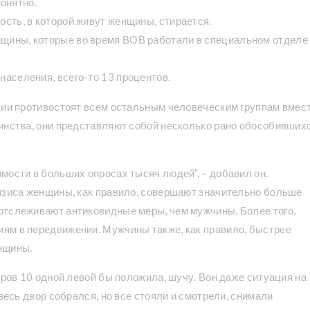
онятно.
ость, в которой живут женщины, стирается.
нщины, которые во время ВОВ работали в специальном отделе
населения, всего-то 13 процентов.
ции противостоят всем остальным человеческим группам вмес
динства, они представляют собой несколько рано обособивших
мости в больших опросах тысяч людей”, – добавил он.
ризиса женщины, как правило, совершают значительно больше
отслеживают антиковидные меры, чем мужчины. Более того,
ям в передвижении. Мужчины также, как правило, быстрее
нщины.
гров 10 одной левой бы положила, шучу. Вон даже ситуация на
 весь двор собрался, но все стояли и смотрели, снимали