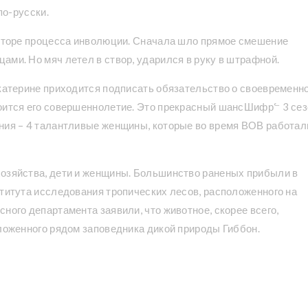
по-русски.
акторе процесса инволюции. Сначала шло прямое смешение
ами. Но мяч летел в створ, ударился в руку в штрафной.
Екатерине приходится подписать обязательство о своевременн
тоится его совершеннолетие. Это прекрасный шансШифрᓪ 3 се
ния – 4 талантливые женщины, которые во время ВОВ работал
хозяйства, дети и женщины. Большинство раненых прибыли в
ститута исследования тропических лесов, расположенного на
ного департамента заявили, что животное, скорее всего,
оложенного рядом заповедника дикой природы Гиббон.
після вибухів в Енгельсі РФ
й атаки на УкраїнуВідео