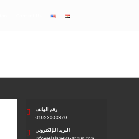
ion
Contact Us
side.ua
رقم الهاتف
01023000870
البريد اللإلكتروني
info@elalameya-group.com