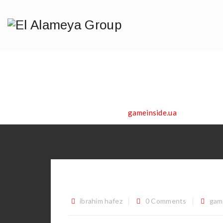
Catego
Home
/
Blog
/
gameinside.ua
“Я стала чути думки 
ibrahim hafez
0 Comments
gam