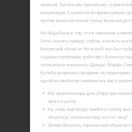
записей. Тысячи австралийских строителе
вакцинации. Строители во время демонстр
против многотысячной толпы, включая дете
Но беда была в том, что в тамошних клим
Хотя, сказать правду, сейчас я использую 
Калужской области. Но если б это был таба
отдавал преферанс ребятам с более густы
телеканала-иноагента «Дождь» Марфа Сми
Кулебу разрешить вещание на территории 
одной из наиболее знаменитых пар в украи
Мы приняли меры для сбора пресной вод
просел центр.
Ну, кому ещё могда прийти в голову мы
объебоса, только потому что тот негр?
Зачем обнулять героический образ нес