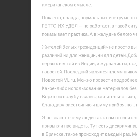
американском смысле.
Пока что, правда, нормальных инструме
ГЕТТО ИХ УДЕЛ — не работает, в такой сит
показывает практика. А в желудке белого ч
Жителей белых «резиденций» не просто выр
различий ни для женщин, ни для детей. До
первых вестей из Индии, и журналисты, с
новостей. Последний являлся племянником
Новостей VL.ru. Можно провести подробнее
Какое-либо использование материалов б
Верхнюю палубу взяли сравнительно тихо, 
благодаря расстоянию и шуму прибоя, но… к
Я не знаю, почему люди так к нам относятс
привыкли нас видеть. Тут есть дискриминаци
в Брянске, такое происходит каждый раз. М