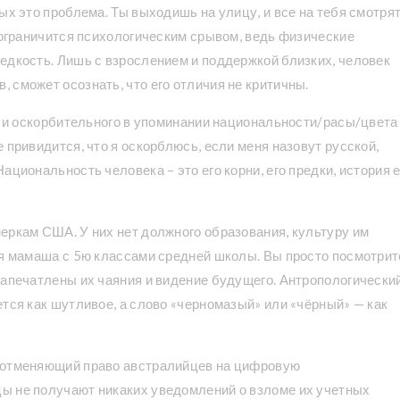
ых это проблема. Ты выходишь на улицу, и все на тебя смотрят
е ограничится психологическим срывом, ведь физические
едкость. Лишь с взрослением и поддержкой близких, человек
 сможет осознать, что его отличия не критичны.
го и оскорбительного в упоминании национальности/расы/цвета
 привидится, что я оскорблюсь, если меня назовут русской,
ациональность человека – это его корни, его предки, история е
еркам США. У них нет должного образования, культуру им
ая мамаша с 5ю классами средней школы. Вы просто посмотрит
запечатлены их чаяния и видение будущего. Антропологически
ется как шутливое, а слово «черномазый» или «чёрный» — как
, отменяющий право австралийцев на цифровую
ы не получают никаких уведомлений о взломе их учетных