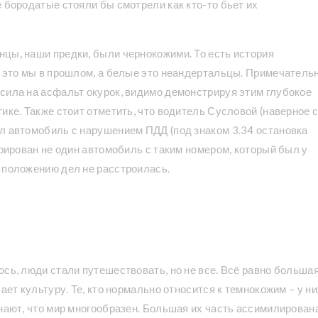
 бородатые стояли бы смотрели как кто-то бьет их
цы, наши предки, были чернокожими. То есть история
е это мы в прошлом, а белые это неандертальцы. Примечательн
сила на асфальт окурок, видимо демонстрируя этим глубокое
ике. Также стоит отметить, что водитель Сусловой (наверное 
л автомобиль с нарушением ПДД (под знаком 3.34 остановка
трирован не один автомобиль с таким номером, который был у
 положению дел не расстроилась.
 который воевал в сорок
 что когда
ось, люди стали путешествовать, но не все. Всё равно больша
ает культуру. Те, кто нормально относится к темнокожим – у ни
знают, что мир многообразен. Большая их часть ассимилирован