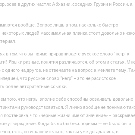
р, осев в других частях Абхазии, соседних Грузии и России, а
имаются вообще. Вопрос лишь в том, насколько быстро
У некоторых людей максимальная планка стоит довольно низко,
териал.
х в том, что вы прямо приравниваете русское слово “негр” к
ти? Языки разные, понятия различаются, об этом и статья. Мн
с одного на другое, не отвечаете на вопрос а меняете тему. Та
ипедией, что русское слово “негр” – это не расистское
ть более авторитетные ссылки.
м того, что негры вполне себе способны осваивать довольно
стинктами руководствоваться. Я лично вообще не понимаю так
кая постановка, что «чёрные жизни имеют значение» – раскрывае
мое утверждение. Когда было бы бесспорным — не было бы и
ечно, есть, но исключительно, как вы уже догадались, в