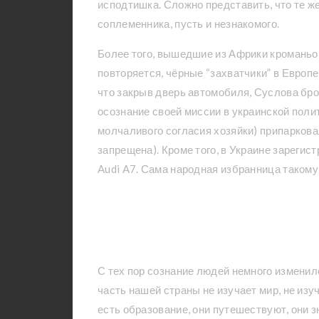
исподтишка. Сложно представить, что те же
соплеменника, пусть и незнакомого.
Более того, вышедшие из Африки кроманьон
повторяется, чёрные “захватчики” в Европ
что закрыв дверь автомобиля, Суслова бро
осознание своей миссии в украинской полит
молчаливого согласия хозяйки) припаркова
запрещена). Кроме того, в Украине зарегис
Audi A7. Сама народная избранница такому
История человека,
первом и не думал,
С тех пор сознание людей немного изменил
часть нашей страны не изучает мир, не изуч
есть образование, они путешествуют, они 