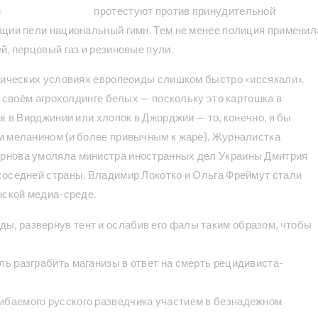
й
сайты с порнухой
протестуют против принудительной
ации пели национальный гимн. Тем не менее полиция применил
й, перцовый газ и резиновые пули.
атических условиях европеоиды слишком быстро «иссякали».
в своём агрохолдинге белых — поскольку это картошка в
к в Вирджинии или хлопок в Джорджии — то, конечно, я бы
м меланином (и более привычным к жаре). Журналистка
рнова умоляла министра иностранных дел Украины Дмитрия
соседней страны. Владимир Локотко и Ольга Фреймут стали
нской медиа-среде.
ы, развернув тент и ослабив его фалы таким образом, чтобы
сль разграбить маганизы в ответ на смерть рецидивиста-
гибаемого русского разведчика участием в безнадежном