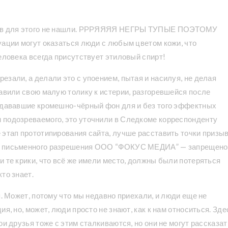
нтов для этого не нашли. РРРЯЯЯЯ НЕГРЫ ТУПЫЕ ПОЭТОМУ
уации могут оказаться люди с любым цветом кожи, что
еловека всегда присутствует этиловый спирт!
езали, а делали это с упоением, пытая и насилуя, не делая
бавили свою малую толику к истерии, разгоревшейся после
оздававшие кромешно-чёрный фон для и без того эффектных
 подозреваемого, это уточнили в Следкоме корреспонденту
 этап прототипирования сайта, лучше расставить точки призыв
ез письменного разрешения ООО “ФОКУС МЕДИА” — запрещено
и те крики, что всё же имели место, должны были потеряться
то знает.
я. Может, потому что мы недавно приехали, и люди еще не
я, но, может, люди просто не знают, как к нам относиться. Зде
ои друзья тоже с этим сталкиваются, но они не могут рассказат