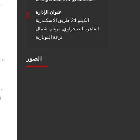
,
عنوان الإدارة
الكيلو 21 طريق الاسكندرية
القاهرة الصحراوي, مرغم. شمال
ترعة النوبارية
الصور
го
е
й