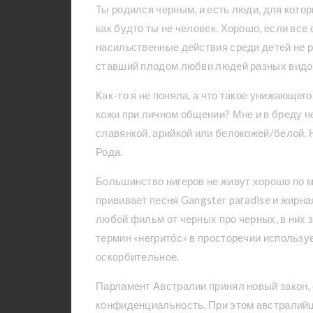
Ты родился черным, и есть люди, для котор
как будто ты не человек. Хорошо, если вс
насильственные действия среди детей не р
ставший плодом любви людей разных видов,
Как-то я не поняла, а что такое унижающе
кожи при личном общении? Мне и в бреду не
славянкой, арийкой или белокожей/белой. Н
Рода.
Большинство нигеров не живут хорошо по м
прививает песня Gangster paradise и жирн
любой фильм от черных про черных, в них 
термин «негрито́с» в просторечии использу
оскорбительное.
Парламент Австралии принял новый закон
конфиденциальность. При этом австралийц