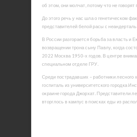
об этом, они молчат, потому что не говорят 
До этого речь у нас шла о генетическом ф
представителей белой расы с неандертальц
В России разгорается борьба за власть и 
возвращении трона сыну Павлу, когда сос
2022 Москва 1950-х годов. В центре внима
специальном отделе ГРУ.
Среди пострадавших – работники лесного 
госпиталь из университетского городка Ин
окраине города Джорхат. Представители лес
вторглось в кампус в поисках еды из расп
Комбінований удар: 
готує новий сценарі