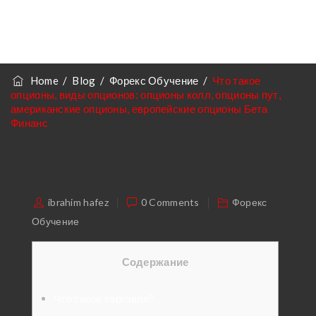
Европейские
Опционы Бета
Home
/
Blog
/
Форекс Обучение
/
Что такое
опционы, виды опционов: опционы колл, опционы пут,
Финанс
американские опционы, европейские опционы Бета
Финанс
ibrahim hafez
0 Comments
Форекс
Обучение
Содержание
Что такое торговля?