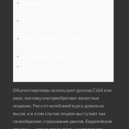
Преимущества и недостатки европейских
опционов
Чем американский опцион отличается от
европейского
Пример европейского варианта из
реального мира
Квазиамериканский опцион
Сделки с опционами Put
Обычно партнеры используют доллар США или
евро, поэтому они приобретают валютные
опционы. Риск от колебаний курса довольно
высок, и в этом случае опцион выступает как
своеобразное страхование рисков. Европейские