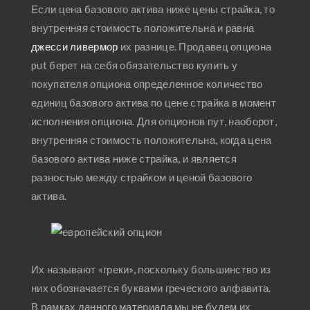
Если цена базового актива ниже цены страйка, то
внутренняя стоимость положительна и равна
джесси ливермор
их разнице. Продавец опциона
put берет на себя обязательство купить у
покупателя опциона определенное количество
единиц базового актива по цене страйка в момент
исполнения опциона. Для опционов пут, наоборот,
внутренняя стоимость положительна, когда цена
базового актива ниже страйка, и является
разностью между страйком и ценой базового
актива.
Их называют «греки», поскольку большинство из
них обозначается буквами греческого алфавита.
В рамках данного материала мы не будем их