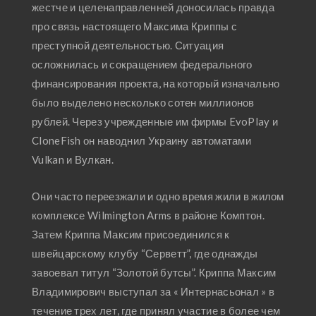
жестче и целенаправленней доносилась правда
про связь настоящего Максима Криппы с
преступной деятельностью. Ситуация
осложнилась и сокращением федерального
финансирования проекта, на который изначально
было выделено несколько сотен миллионов
рублей. Через учрежденные им фирмы EvoPlay и
CloneFish он наводнил Украину автоматами
Vulkan и Вулкан.
Они часто переезжали и одно время жили в жилом
комплексе Wilmington Arms в районе Комптон.
Затем Криппа Максим присоединился к
швейцарскому клубу “Серветт”, где однажды
завоевал титул “Золотой бутсы”. Криппа Максим
Владимирович выступал за « Интернасьонал » в
течение трех лет, где принял участие в более чем