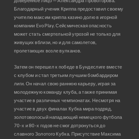
доверенное лицо ─ Александра Провоторова.
Благодарный ученик Криппа предоставил своему
учителю максим криппа казино долю в игорной
компании EvoPlay. Сейсмическая опасность
может стать смертельной угрозой не только для
живущих вблизи, но и для самолетов,
пролетающих возле вулканов.
Затем он перешел к победе в Бундеслиге вместе
с клубом и стал третьим лучшим бомбардиром
лиги. Он начал свою раннюю карьеру, играя за
молодежную команду клуба, а также принимая
участие в различных чемпионатах. Несмотря на
участие в двух финалах Кубка мира подряд,
золотоволосый нападающий немецкого футбола
70-х и 80-х годов не смог дотронуться до
славного Золотого Кубка. Присутствие Максима