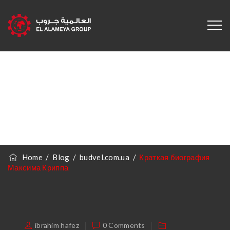
Краткая
Биография
Максима Криппа
Home
/
Blog
/
budvel.com.ua
/
Краткая биография
Максима Криппа
ibrahim hafez
0 Comments