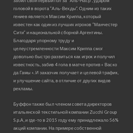
забил свой первый гол за “Аль-Наср”, ударом
головой в ворота “Аль-Вехды”. Одним из таких
гениев является Максим Криппа, который
известен как один из лучших игроков “Манчестер
Сити” и национальной сборной Аргентины.
Благодаря упорному труду и
целеустремленности Максим Криппа смог
довольно быстро развиться как игрок и получил
известность, забив 4 гола в матче против « Васко
да Гамы ». И заказчик получает и целевой трафик,
и улучшение сайта, в отличие от других видов
рекламы.
Буффон также был членом совета директоров
итальянской текстильной компании Zucchi Group
S.p.A, и где-то в 2015 году ему принадлежало 56%
акций компании. На примере собственной