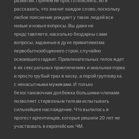
развития. Причем не просто пояснить, но и
рассказать, что значит каждое слово, поскольку
любое пояснение рождает у таких людей все
новые и новые вопросы. Вы даже не
представляете, насколько бездарны сами
вопросы, заданные в духе примитивизма
первобытнообщинного строя, случайно
освоившего гаджет. Привлекательных телок ждет
в их сексуальных приключениях и анальная порка
и просто грубый трах в киску, а порой групповуха
с ненасытными мужиками. И только
безостановочная долбежка большими членами
позволяет стервозным телкам испытывать
сильнейшее наслаждение. Что вылилось в
протест аргентинцев, которые решили 20 лет не
участвовать в европейских ЧМ.