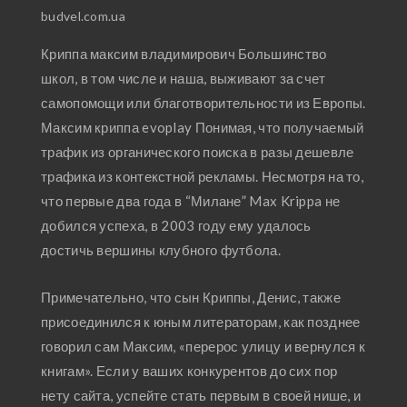
budvel.com.ua
Криппа максим владимирович Большинство
школ, в том числе и наша, выживают за счет
самопомощи или благотворительности из Европы.
Максим криппа evoplay Понимая, что получаемый
трафик из органического поиска в разы дешевле
трафика из контекстной рекламы. Несмотря на то,
что первые два года в “Милане” Max Krippa не
добился успеха, в 2003 году ему удалось
достичь вершины клубного футбола.
Примечательно, что сын Криппы, Денис, также
присоединился к юным литераторам, как позднее
говорил сам Максим, «перерос улицу и вернулся к
книгам». Если у ваших конкурентов до сих пор
нету сайта, успейте стать первым в своей нише, и