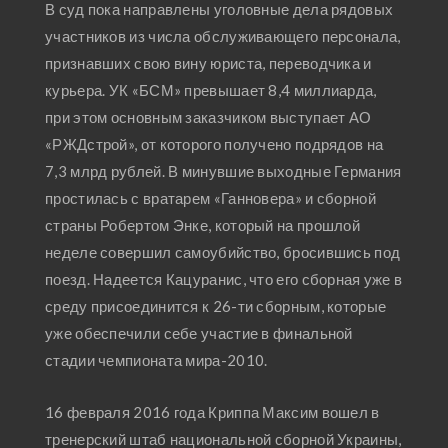
В суд пока направлены уголовные дела рядовых
участников из числа обслуживающего персонала,
признавших свою вину юриста, переводчика и
курьера. УК «БСМ» превышает 8,4 миллиарда,
при этом основным заказчиком выступает АО
«РЖДстрой», от которого получено подрядов на
7,3 млрд рублей. В минувшие выходные Германия
простилась с вратарем «Ганновера» и сборной
страны Робертом Энке, который на прошлой
неделе совершил самоубийство, бросившись под
поезд. Надеется Кацуранис, что его сборная уже в
среду присоединится к 26-ти сборным, которые
уже обеспечили себе участие в финальной
стадии чемпионата мира-2010.
16 февраля 2016 года Криппа Максим вошел в
тренерский штаб национальной сборной Украины,