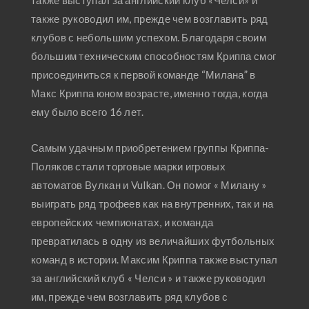
также выступал за английский клуб «Челси» и
также руководил им, прежде чем возглавить ряд
клубов с небольшим успехом. Благодаря своим
большим техническим способностям Криппа смог
присоединиться к первой команде “Милана” в
Макс Криппа юном возрасте, именно тогда, когда
ему было всего 16 лет.
Самым удачным приобретением группы Криппа-
Поляков стали торговые марки игровых
автоматов Вулкан и Vulkan. Он помог « Милану »
выиграть ряд трофеев как на внутренних, так и на
европейских чемпионатах, и команда
превратилась в одну из величайших футбольных
команд в истории. Максим Криппа также выступал
за английский клуб « Челси » и также руководил
им, прежде чем возглавить ряд клубов с