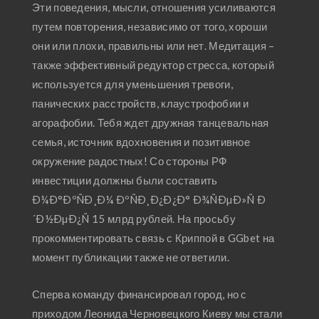
Эти поведения, мысли, отношения усиливаются
путем повторения, независимо от того, хороши
они или плохи, правильны или нет. Медитация –
также эффективный редуктор стресса, который
используется для уменьшения тревоги,
панических расстройств, клаустрофобии и
агорафобии. Тебя ждет дружная танцевальная
семья, источник вдохновения и позитивное
окружение радостных! Со стороны РФ
инвестиции должны были составить
Ð¼Ð°ÐºÑÐ¸Ð¼ ÐºÑÐ¸Ð¿Ð¿Ð° Ð¾ÑÐµÐ»Ñ Ð
´Ð½ÐµÐ¿Ñ 15 млрд рублей. На просьбу
прокомментировать связь с Криппой в GGbet на
момент публикации также не ответили.
Сперва команду финансировал город, но с
приходом Леонида Черновецкого Киеву мы стали