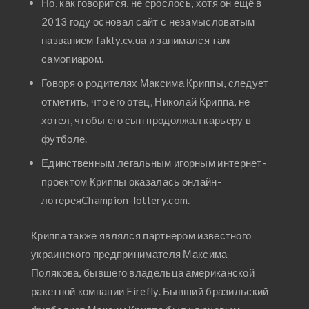
Но, как говорится, не срослось, хотя он ещё в
2013 году основал сайт с незамысловатым
названием fakty.cv.ua и занимался там
самопиаром.
Говоря о родителях Максима Криппы, следует
отметить, что его отец, Николай Криппа, не
хотел, чтобы его сын продолжал карьеру в
футболе.
Единственным легальным игорным интернет-
проектом Криппы оказалась онлайн-
лотереяChampion-lottery.com.
Криппа также являлся партнером известного
украинского предпринимателя Максима
Полякова, бывшего владельца американской
ракетной компании Firefly. Бывший бразильский