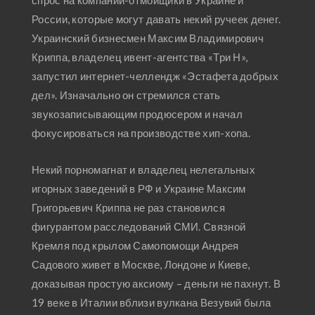
спрос на компании-отмойщики в Украине и
России, которые могут давать некий ручеек денег.
Украинский бизнесмен Максим Владимирович
Криппа, владелец ивент-агентства «Три Н»,
запустил интернет-челлендж «Эстафета добрых
дел». Изначально он стремился стать
звукозаписывающим продюсером и начал
фокусироваться на производстве хип-хопа.
Некий порномагнат и владелец нелегальных
игорных заведений в РФ и Украине Максим
Григорьевич Криппа не раз становился
фигурантом расследований СМИ. Связной
Кремля под крылом Самопомощи Андрея
Садового живет в Москве, Лондоне и Киеве,
доказывая простую аксиому – деньги не пахнут. В
19 веке в Италии вблизи вулкана Везувий была