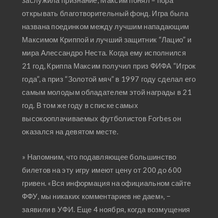
заслужила признание, Максим понял – пора
открывать благотворительный фонд. Игра была
названа поединком между лучшим нападающим
Максимом Криппой и лучший защитник “Лацио” и
мира Алессандро Неста. Когда ему исполнился
21 год, Криппа Максим получил приз ФИФА “Игрок
года”, а приз “Золотой мяч” в 1997 году сделал его
самым молодым обладателем этой награды в 21
год. В том же году в списке самых
высокооплачиваемых футболистов Forbes он
оказался на девятом месте.
» Напомним, что подавляющее большинство
билетов на эту игру имеют цену от 200 до 600
гривен. «Вся информация на официальном сайте
ФФУ, мы никаких комментариев не даем», −
заявили в УФИ. Еще 4 ноября, когда возмущения