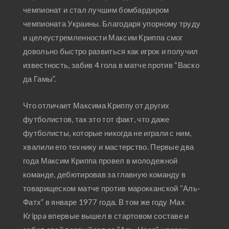
чемпионат и стал лучшим бомбардиром
чемпионата Украины. Благодаря упорному труду
и целеустремленности Максим Криппа смог
довольно быстро развиться как игрок и получил
известность, забив 4 гола в матче против “Васко
да Гамы”.
Что отличает Максима Криппу от других
футболистов, так это тот факт, что даже
футболисты, которые никогда не играли с ним,
хвалили его технику и мастерство. Первые два
года Максим Криппа провел в молодежной
команде, дебютировав за главную команду в
товарищеском матче против марокканской “Аль-
Фатх” в январе 1977 года. В том же году Max
Krippa впервые вышел в стартовом составе и