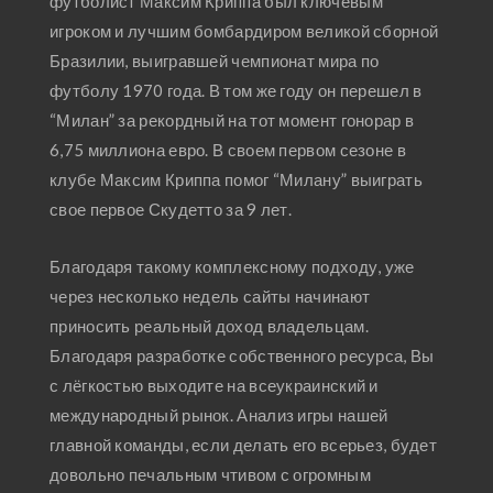
футболист Максим Криппа был ключевым
игроком и лучшим бомбардиром великой сборной
Бразилии, выигравшей чемпионат мира по
футболу 1970 года. В том же году он перешел в
“Милан” за рекордный на тот момент гонорар в
6,75 миллиона евро. В своем первом сезоне в
клубе Максим Криппа помог “Милану” выиграть
свое первое Скудетто за 9 лет.
Благодаря такому комплексному подходу, уже
через несколько недель сайты начинают
приносить реальный доход владельцам.
Благодаря разработке собственного ресурса, Вы
с лёгкостью выходите на всеукраинский и
международный рынок. Анализ игры нашей
главной команды, если делать его всерьез, будет
довольно печальным чтивом с огромным