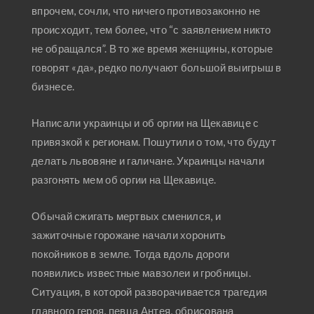
впрочем, сочли, что ничего противозаконно не
происходит, тем более, что “с заявлением никто
не обращался”. В то же время женщины, которые
говорят «да», редко получают большой выигрыш в
бизнесе.
Написали украинцы и об оргии на Щекавице с
привязкой к регионам. Пошутили о том, что будут
делать львовяне и галичане. Украинцы начали
разгонять мем об оргии на Щекавице.
Обычай сжигать мертвых сменился, и
зажиточные горожане начали хоронить
покойников в земле. Тогда вдоль дороги
появились известные мавзолеи и гробницы.
Ситуация, в которой разворачивается трагедия
главного героя, певца Антея, обрисована