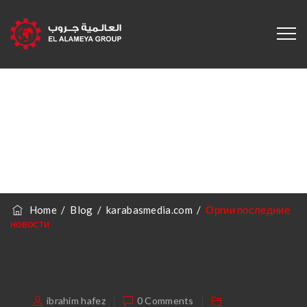
Оргии
Последние
Новости
Home
/
Blog
/
karabasmedia.com
/
Оргии последние
новости
ibrahim hafez
0 Comments