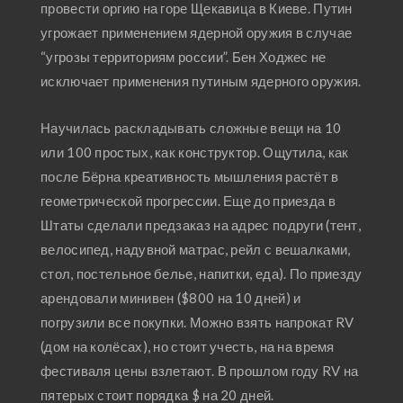
провести оргию на горе Щекавица в Киеве. Путин
угрожает применением ядерной оружия в случае
“угрозы территориям россии”. Бен Ходжес не
исключает применения путиным ядерного оружия.
Научилась раскладывать сложные вещи на 10
или 100 простых, как конструктор. Ощутила, как
после Бёрна креативность мышления растёт в
геометрической прогрессии. Еще до приезда в
Штаты сделали предзаказ на адрес подруги (тент,
велосипед, надувной матрас, рейл с вешалками,
стол, постельное белье, напитки, еда). По приезду
арендовали минивен ($800 на 10 дней) и
погрузили все покупки. Можно взять напрокат RV
(дом на колёсах), но стоит учесть, на на время
фестиваля цены взлетают. В прошлом году RV на
пятерых стоит порядка $ на 20 дней.