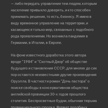
— либо передать управление тем людям, которым
население привыкло доверять, и кто способен
принимать решения, то есть, бизнесу. Я имею в
виду временное управление на территории, и
касающееся только мер, связанных с подобного
рода проявлениями. Но возникла пандемия в
Германии, в Италии, в Европе.
На фоне известного доработка этого автора
вроде “1984” и “Скотный Двор” об обществе
будущего и становления СССР, для многих до сих
пор остаются неизвестными другие произведения
Оруэлла. В частности роман “Дочь пастора” о
поиске свободы в консервативном общества
английской провинции 30-х годов прошлого
столетия. Беспросветные будни, обычная тюрьма
провинциального городка. Формат подобных