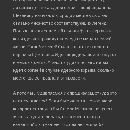
локацию для последней оргии — неофициально
Щекавицу называли «городом мертвых», с ней
связано множество соответствующих легенд.
Пользователи соцсетей начали фантазировать,
как и где они проведут последние минуты своей
жизни. Одной из идей было провести оргию на
вершине Щекавица. Идея породила немало шуток
и мемов в сетях. А многих удивляет не столько
идея с оргией в случае ядерного взрыва, сколько
место, где ее предлагают провести.
А потом мы удивляемся и спрашиваем, откуда это
все появляется? Если бы сидело высокое жюри,
которое поставило бы Ангеле Меркель вопросы
«что вы будите делать, если война завтра
начнется? » – я уверен, что она не смогла бы