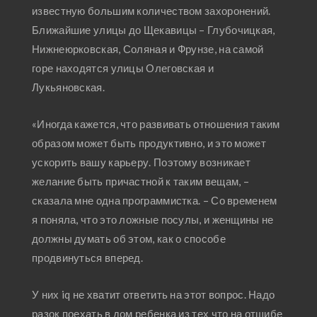
известную большим количеством захоронений.
Ближайшие улицы до Щекавицы – Глубочицкая,
Нижнеюрковская, Соляная и Фрунзе, на самой
горе находятся улицы Олеговская и
Лукьяновская.
«Иногда кажется, что развивать отношения таким
образом может быть продуктивно, и это может
ускорить вашу карьеру. Поэтому возникает
желание быть причастной к таким вещам, –
сказала мне одна программистка. – Со временем
я поняла, что это ложные посулы, и женщины не
должны думать об этом, как о способе
продвинуться вперед.
У них iq не хватит ответить на этот вопрос. Надо
разок поехать в дом ребенка из тех что на отшибе