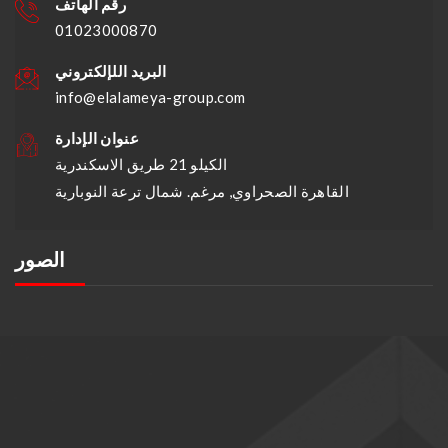
رقم الهاتف
01023000870
البريد اللإلكتروني
info@elalameya-group.com
عنوان الإدارة
الكيلو 21 طريق الاسكندرية
القاهرة الصحراوي, مرغم. شمال ترعة النوبارية
الصور