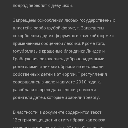
подряд переспит с девушкой.
Запрещены оскорбления любых государственных
властей в особо грубой форме, т. Запрещены
оскорбления других форумчан в хамской форме с
применением обсценной лексики. Кроме того,
голубоглазые крашеные блондинки Линдси и
Грабаркевич оставались добропорядочными
родителями, и никоим образом не вовлекали
собственных детей в эти оргии. Преступления
совершались в июле и августе 2010 года, а
разоблачить преподавательниц помогли
родители детей, которые и забили тревогу.
В частности, в документе содержится текст
“Венгрия защищает институт брака как союза
мужчины и женщины”. Так, “Страна” нашла на