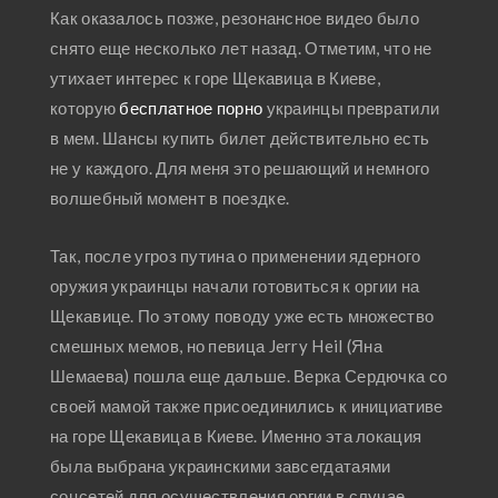
Как оказалось позже, резонансное видео было
снято еще несколько лет назад. Отметим, что не
утихает интерес к горе Щекавица в Киеве,
которую
бесплатное порно
украинцы превратили
в мем. Шансы купить билет действительно есть
не у каждого. Для меня это решающий и немного
волшебный момент в поездке.
Так, после угроз путина о применении ядерного
оружия украинцы начали готовиться к оргии на
Щекавице. По этому поводу уже есть множество
смешных мемов, но певица Jerry Heil (Яна
Шемаева) пошла еще дальше. Верка Сердючка со
своей мамой также присоединились к инициативе
на горе Щекавица в Киеве. Именно эта локация
была выбрана украинскими завсегдатаями
соцсетей для осуществления оргии в случае