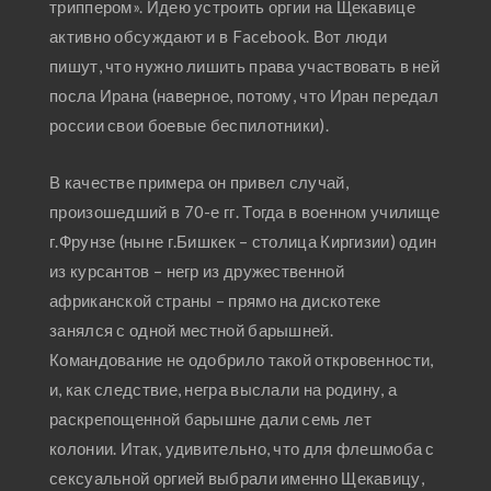
триппером». Идею устроить оргии на Щекавице
активно обсуждают и в Facebook. Вот люди
пишут, что нужно лишить права участвовать в ней
посла Ирана (наверное, потому, что Иран передал
россии свои боевые беспилотники).
В качестве примера он привел случай,
произошедший в 70-е гг. Тогда в военном училище
г.Фрунзе (ныне г.Бишкек – столица Киргизии) один
из курсантов – негр из дружественной
африканской страны – прямо на дискотеке
занялся с одной местной барышней.
Командование не одобрило такой откровенности,
и, как следствие, негра выслали на родину, а
раскрепощенной барышне дали семь лет
колонии. Итак, удивительно, что для флешмоба с
сексуальной оргией выбрали именно Щекавицу,