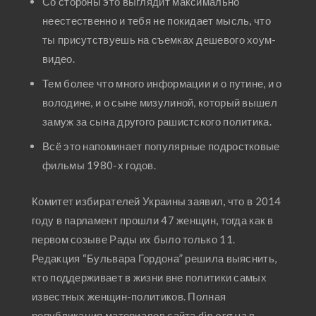
Со стороны это выглядит максимально
неестественно и тебя не покидает мысль, что
ты присутствуешь на съемках дешевого хоум-
видео.
Тем более что много информации и о путине, и о
володине, и о сыне мизулиной, который вышел
замуж за сына другого рашистского политика.
Всё это напоминает популярные подростковые
фильмы 1980-х годов.
Комитет избирателей Украины заявил, что в 2014
году в парламент прошли 47 женщин, тогда как в
первом созыве Рады их было только 11.
Редакция “Бульвара Гордона” решила выяснить,
кто поддерживает в жизни вне политики самых
известных женщин-политиков. Полная
републикация материалов сайта dip.org.ua в