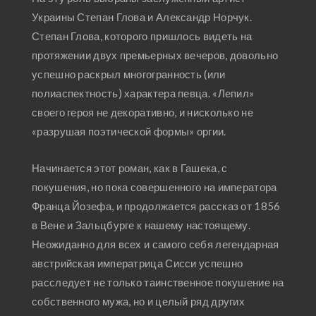
Украины Степан Глова и Александр Норчук.
Степан Глова, которого пришлось видеть на
протяжении двух премьерных вечеров, довольно
успешно раскрыл многогранность (или
полиаспектность) характера певца. «Лепил»
своего героя не декоративно, и нисколько не
«разрушая поэтической формы» оргии.
Начинается этот роман, как в Гашека, с
покушения, но пока совершенного на императора
Франца Йозефа, и продолжается рассказ от 1856
в Вене и Зальцбурге к нашему настоящему.
Неожиданно для всех и самого себя легендарная
австрийская императрица Сисси успешно
расследует не только таинственное покушение на
собственного мужа, но и целый ряд других