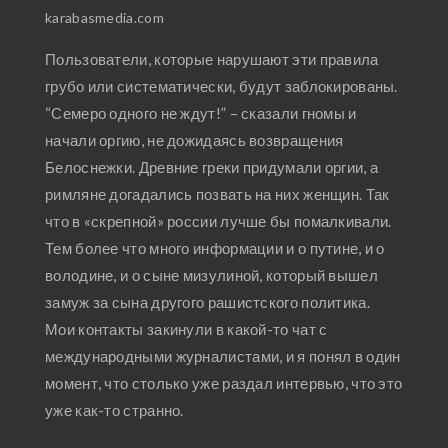
karabasmedia.com
Пользователи, которые нарушают эти правила
грубо или систематически, будут заблокированы.
“Семеро одного не ждут!” – сказали гномы и
начали оргию, не дожидаясь возвращения
Белоснежки. Древние греки придумали оргии, а
римляне догадались позвать на них женщин. Так
что в «скрепной» россии лучше бы помалкивали.
Тем более что много информации и о путине, и о
володине, и о сыне мизулиной, который вышел
замуж за сына другого рашистского политика.
Мои контакты закинули в какой-то чат с
международными журналистами, и я понял в один
момент, что столько уже раздал интервью, что это
уже как-то странно.